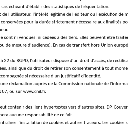
e cas échéant d'établir des statistiques de fréquentation.
 de l'utilisateur, l'intérêt légitime de l'éditeur ou l'exécution de
 conservées pour la durée strictement nécessaire aux finalités p
eur.
e sont ni vendues, ni cédées à des tiers. Elles peuvent être traité
e ou de mesure d'audience). En cas de transfert hors Union europ
 22 du RGPD, l'utilisateur dispose d'un droit d'accès, de rectifica
nées, ainsi que du droit de retirer son consentement à tout mom
mpagnée si nécessaire d'un justificatif d'identité.
e une réclamation auprès de la Commission nationale de l'informat
07, ou sur www.cnil.fr.
t contenir des liens hypertextes vers d'autres sites. DP. Couvertu
umera aucune responsabilité de ce fait.
'entraîner l'installation de cookies et autres traceurs. Les cooki