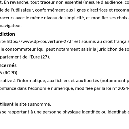
. En revanche, tout traceur non essentiel (mesure d'audience, con
e de l'utilisateur, conformément aux lignes directrices et recom
 traceurs avec le même niveau de simplicité, et modifier ses choi
 navigateur.
diction
du site https://www.dp-couverture-27.fr est soumis au droit françai
 le consommateur (qui peut notamment saisir la juridiction de so
partement de l'Eure (27).
oncernés
6 (RGPD).
elative à l'informatique, aux fichiers et aux libertés (notamment 
confiance dans l'économie numérique, modifiée par la loi n° 202
tilisant le site susnommé.
 se rapportant à une personne physique identifiée ou identifiable