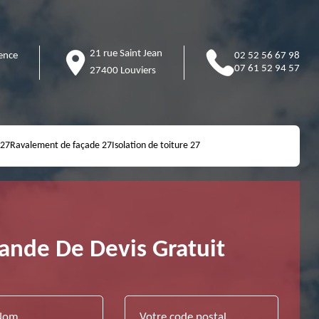
21 rue Saint Jean
ence
02 52 56 67 98
07 61 52 94 57
27400 Louviers
 27
Ravalement de façade 27
Isolation de toiture 27
nde De Devis Gratuit