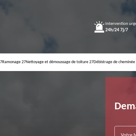
Intervention urg
24h/24 7j/7
27
Ramonage 27
Nettoyage et démoussage de toiture 27
Débistrage de cheminée
Dema