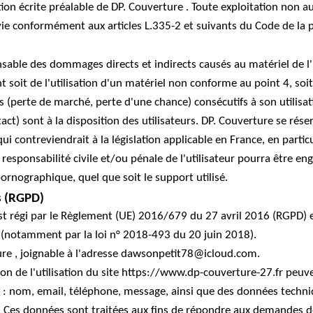
sation écrite préalable de DP. Couverture . Toute exploitation non
ie conformément aux articles L.335-2 et suivants du Code de la pr
able des dommages directs et indirects causés au matériel de l'uti
 soit de l'utilisation d'un matériel non conforme au point 4, soi
 (perte de marché, perte d'une chance) consécutifs à son utilisat
act) sont à la disposition des utilisateurs. DP. Couverture se rés
contreviendrait à la législation applicable en France, en particul
 responsabilité civile et/ou pénale de l'utilisateur pourra être
pornographique, quel que soit le support utilisé.
s (RGPD)
t régi par le Règlement (UE) 2016/679 du 27 avril 2016 (RGPD) et
" (notamment par la loi n° 2018-493 du 20 juin 2018).
ure , joignable à l'adresse dawsonpetit78@icloud.com.
ion de l'utilisation du site https://www.dp-couverture-27.fr peuven
) : nom, email, téléphone, message, ainsi que des données techniq
 Ces données sont traitées aux fins de répondre aux demandes des