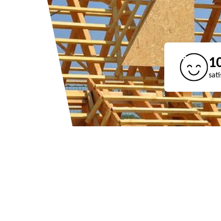
1
sati