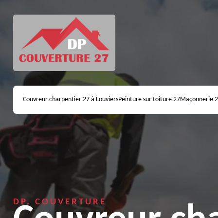
Couvreur charpentier 27 à Louviers
Peinture sur toiture 27
Maçonnerie 
DP. COUVERTURE