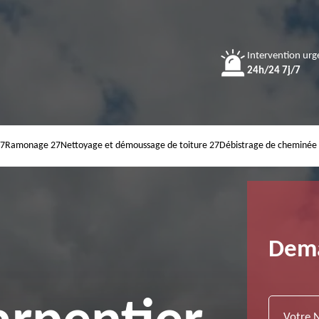
Intervention urg
24h/24 7j/7
27
Ramonage 27
Nettoyage et démoussage de toiture 27
Débistrage de cheminée
Dema