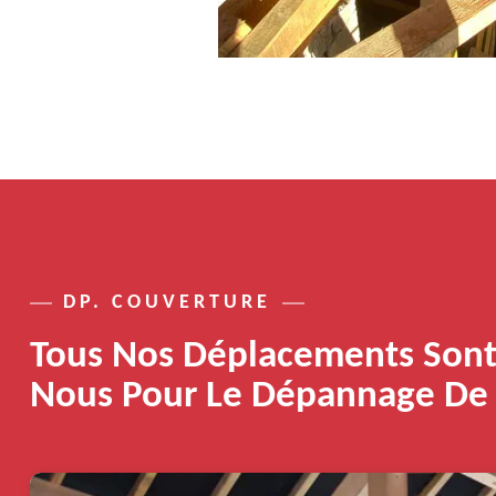
DP. COUVERTURE
Tous Nos Déplacements Sont 
Nous Pour Le Dépannage De 